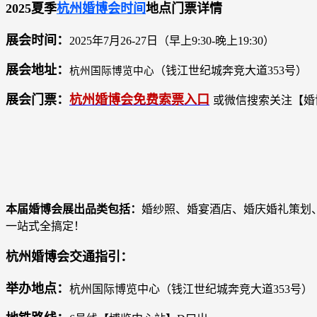
2025夏季
杭州婚博会时间
地点门票详情
展会时间：
2025年7月26-27日
（早上9:30-晚上19:30）
展会地址：
（钱江世纪城奔竞大道353号）
杭州国际博览中心
展会
门票：
杭州婚博会免费索票入口
或微信搜索关注【婚
本届婚博会展出品类包括：
婚纱照、婚宴酒店、婚庆婚礼策划
一站式全搞定！
杭州婚博会交通指引：
举办地点：
杭州国际博览中心（钱江世纪城奔竞大道353号）