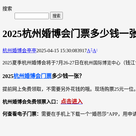
搜索
2025杭州婚博会门票多少钱一张
+
-
杭州婚博会
亭亭
2025-04-15 15:30:08
3917
A
A
2025夏季杭州婚博会将于
7月26-27日
在
（钱江
杭州国际博览中心
2025
杭州婚博会门票
多少钱一张？
提前网上免费领取
，不需要另外花钱的哦。
现场购票25元一位
点击进入
杭州婚博会免费领票入口：
何查看电子门票：
需要在手机上下载一个“婚芭莎”APP，用申