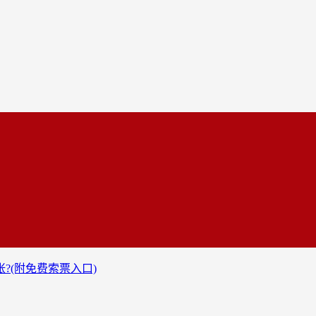
张?(附免费索票入口)