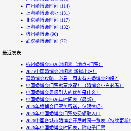
广州婚博会时间
(114)
上海婚博会地址
(131)
北京婚博会时间
(117)
上海婚博会时间
(132)
杭州婚博会
(90)
武汉婚博会时间
(77)
最近发表
杭州婚博会2026时间表（地点+门票）
2025中国婚博会时间表 新鲜出炉！
逛婚博会攻略，必看！周末有去婚博会的吗？
中国婚博会门票索票步骤！（婚博会小白必看）
中国婚博会最吸引人的优势是什么？
中国婚博会2026年时间表（最新）
2026年婚博会门票免费送，仅限情侣~
2026年中国婚博会门票免费领取入口
2026中国各城市婚博会开展时间一览表（持续更新
2026年中国婚博会时间表，附电子门票