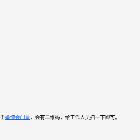
点击
婚博会门票
，会有二维码，给工作人员扫一下即可。