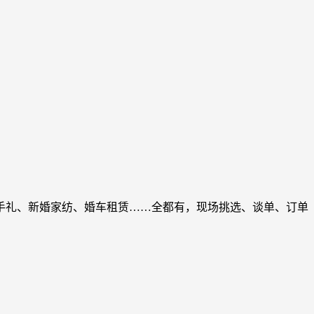
手礼、新婚家纺、婚车租赁……全都有，现场挑选、谈单、订单