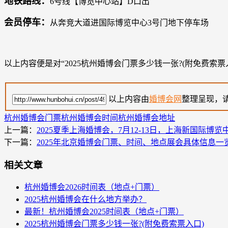
地铁路线：
6号线【博览中心站】D口出
会员停车：
从奔竞大道进国际博览中心3号门地下停车场
以上内容便是对“2025杭州婚博会门票多少钱一张?(附免费
以上内容由
婚博会网
整理呈现，
杭州婚博会门票
杭州婚博会时间
杭州婚博会地址
上一篇：
2025夏季上海婚博会，7月12-13日，上海新国际博览
下一篇：
2025年北京婚博会门票、时间、地点展会具体信息一
相关文章
杭州婚博会2026时间表（地点+门票）
2025杭州婚博会在什么地方举办？
最新！杭州婚博会2025时间表（地点+门票）
2025杭州婚博会门票多少钱一张?(附免费索票入口)