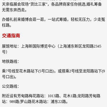
天亲临展会现场“货比三家”，各品牌商家任你挑选,婚礼筹备
无需东奔西走。
办婚礼前来婚博会逛一逛，一站式筹婚，轻松无压力，少走冤
枉路。
交通指南
展馆地址：上海新国际博览中心（上海浦东新区龙阳路2345
号）
地铁路线：
乘7号线至花木路站下(5号口出)，或搭乘2号线至龙阳路站下(9
号口出)。
公交路线：
附近设有芳甸路梅花路站：1013路、花木1路;龙阳路芳甸路
站：989路;罗山路花木路站：浦东22路。