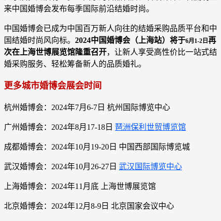
来中国婚博会发布每季国际前沿结婚时尚。
中国婚博会已成为中国百万新人向往的结婚采购品质平台和中
国结婚时尚风向标。
2024中国婚博会（上海站）将于
再
6月1-2日
次在上海世博展览馆隆重召开
，让新人享受高性价比一站式结
婚采购服务、轻松筹备新人的品质婚礼。
更多城市婚博会展会时间
杭州婚博会：2024年7月6-7日 杭州国际博览中心
广州婚博会：2024年8月17-18日
琶洲保利世贸博览馆
成都婚博会：2024年10月19-20日 中国西部国际博览城
武汉婚博会：2024年10月26-27日
武汉国际博览中心
上海婚博会：2024年11月底 上海世博展览馆
北京婚博会：2024年12月8-9日 北京国家会议中心