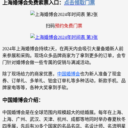
上海婚博会免费索票入口：
点击领取
门票
扫码
预约免费门票
2024年上海婚博会持续2天，在两天内会吸引大量备婚新人前
来参展和采购。现场众多品牌商家为了拿到更多的订单，会专
门针对婚博会做一些专属的促销与满减活动。
除了现场给力的商家优惠，
中国婚博会
也为新人准备了现金
券、订单礼、多单礼、铂金订单礼等多种活动，新款手机、品
牌家电等等，各种大奖拿到手软。
中国婚博会介绍：
中国婚博会是在全球范围内规模超大的结婚展。每年在上海、
上海、广州、武汉、天津、杭州、成都等地同时举办春夏秋冬
四季展，先后有30多个国家的名品名店、名设计师、名流明星