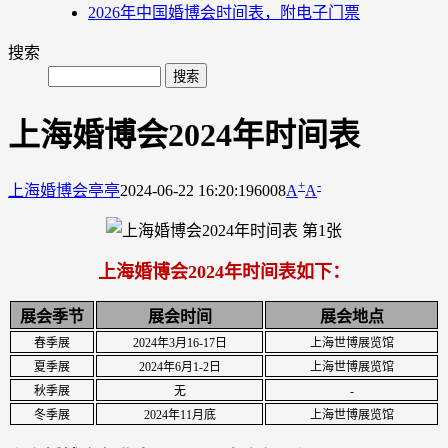
2026年中国婚博会时间表，附电子门票
搜索
上海婚博会2024年时间表
+
-
上海婚博会
亭亭
2024-06-22 16:20:19
6008
A
A
上海婚博会2024年时间表如下：
展会季节
展会时间
展会地点
春季展
2024年3月16-17日
上海世博展览馆
夏季展
202
4
年6月1-2日
上海世博展览馆
秋季展
无
-
冬季展
202
4
年11
月底
上海世博展览馆