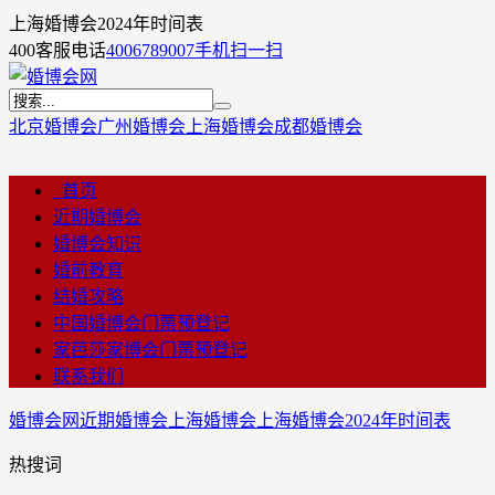
上海婚博会2024年时间表
400客服电话
4006789007
手机扫一扫
北京婚博会
广州婚博会
上海婚博会
成都婚博会
首页
近期婚博会
婚博会知识
婚前教育
结婚攻略
中国婚博会门票预登记
家芭莎家博会门票预登记
联系我们
婚博会网
近期婚博会
上海婚博会
上海婚博会2024年时间表
热搜词