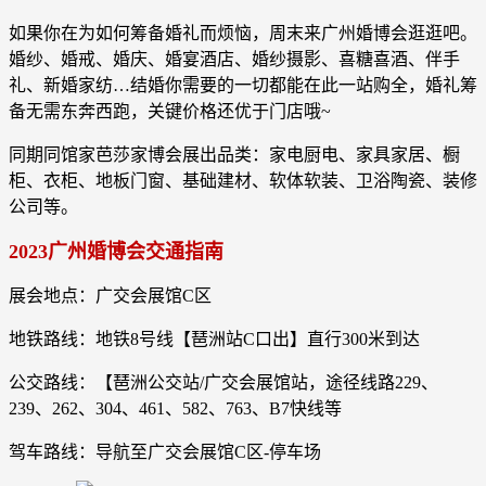
如果你在为如何筹备婚礼而烦恼，周末来广州婚博会逛逛吧。
婚纱、婚戒、婚庆、婚宴酒店、婚纱摄影、喜糖喜酒、伴手
礼、新婚家纺…结婚你需要的一切都能在此一站购全，婚礼筹
备无需东奔西跑，关键价格还优于门店哦~
同期同馆家芭莎家博会展出品类：家电厨电、家具家居、橱
柜、衣柜、地板门窗、基础建材、软体软装、卫浴陶瓷、装修
公司等。
2023广州婚博会交通指南
展会地点：广交会展馆C区
地铁路线：地铁8号线【琶洲站C口出】直行300米到达
公交路线：【琶洲公交站/广交会展馆站，途径线路229、
239、262、304、461、582、763、B7快线等
驾车路线：导航至广交会展馆C区-停车场