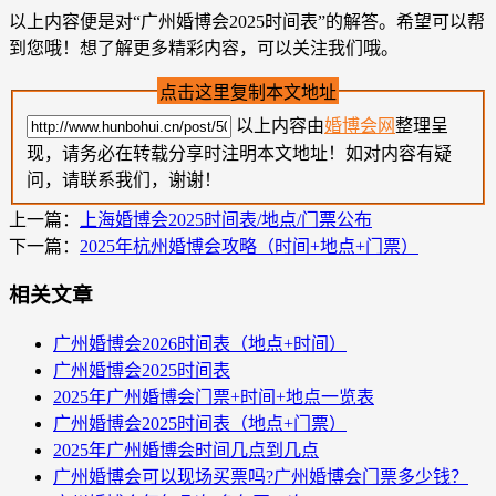
以上内容便是对“广州婚博会2025时间表”的解答。希望可以帮
到您哦！想了解更多精彩内容，可以关注我们哦。
点击这里复制本文地址
以上内容由
婚博会网
整理呈
现，请务必在转载分享时注明本文地址！如对内容有疑
问，请联系我们，谢谢！
上一篇：
上海婚博会2025时间表/地点/门票公布
下一篇：
2025年杭州婚博会攻略（时间+地点+门票）
相关文章
广州婚博会2026时间表（地点+时间）
广州婚博会2025时间表
2025年广州婚博会门票+时间+地点一览表
广州婚博会2025时间表（地点+门票）
2025年广州婚博会时间几点到几点
广州婚博会可以现场买票吗?广州婚博会门票多少钱？