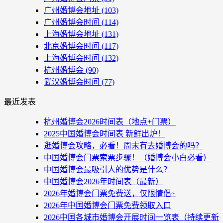
广州婚博会地址
(103)
广州婚博会时间
(114)
上海婚博会地址
(131)
北京婚博会时间
(117)
上海婚博会时间
(132)
杭州婚博会
(90)
武汉婚博会时间
(77)
最近发表
杭州婚博会2026时间表（地点+门票）
2025中国婚博会时间表 新鲜出炉！
逛婚博会攻略，必看！周末有去婚博会的吗？
中国婚博会门票索票步骤！（婚博会小白必看）
中国婚博会最吸引人的优势是什么？
中国婚博会2026年时间表（最新）
2026年婚博会门票免费送，仅限情侣~
2026年中国婚博会门票免费领取入口
2026中国各城市婚博会开展时间一览表（持续更新