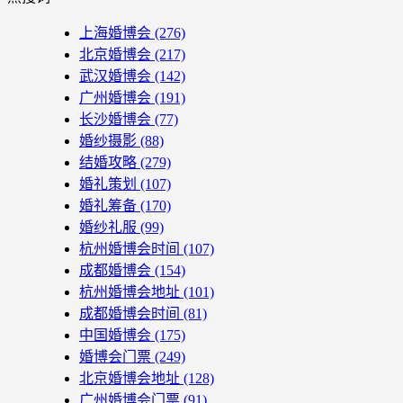
上海婚博会
(276)
北京婚博会
(217)
武汉婚博会
(142)
广州婚博会
(191)
长沙婚博会
(77)
婚纱摄影
(88)
结婚攻略
(279)
婚礼策划
(107)
婚礼筹备
(170)
婚纱礼服
(99)
杭州婚博会时间
(107)
成都婚博会
(154)
杭州婚博会地址
(101)
成都婚博会时间
(81)
中国婚博会
(175)
婚博会门票
(249)
北京婚博会地址
(128)
广州婚博会门票
(91)