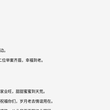
身边。
二位举案齐眉，幸福到老。
美家业旺，甜甜蜜蜜到天荒。
义祝福你们，岁月老去情谊用在。