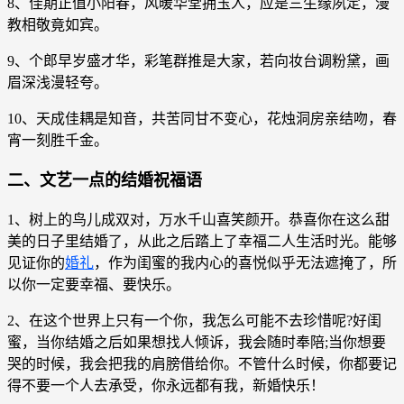
8、佳期正值小阳春，风暖华堂拥玉人，应是三生缘夙定，漫
教相敬竟如宾。
9、个郎早岁盛才华，彩笔群推是大家，若向妆台调粉黛，画
眉深浅漫轻夸。
10、天成佳耦是知音，共苦同甘不变心，花烛洞房亲结吻，春
宵一刻胜千金。
二、文艺一点的结婚祝福语
1、树上的鸟儿成双对，万水千山喜笑颜开。恭喜你在这么甜
美的日子里结婚了，从此之后踏上了幸福二人生活时光。能够
见证你的
婚礼
，作为闺蜜的我内心的喜悦似乎无法遮掩了，所
以你一定要幸福、要快乐。
2、在这个世界上只有一个你，我怎么可能不去珍惜呢?好闺
蜜，当你结婚之后如果想找人倾诉，我会随时奉陪;当你想要
哭的时候，我会把我的肩膀借给你。不管什么时候，你都要记
得不要一个人去承受，你永远都有我，新婚快乐！