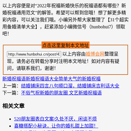
以上内容便是对“2022年祝福新婚快乐的祝福语都有哪些？新
婚祝福通用范文”的解答。希望可以帮到您哦！想了解更多精
彩内容，可以关注我们哦。小编另外帮大家整理了【31个超实
用备婚清单大全】，赶紧添加小编微信号（hunbohui7）领取
吧！
点击这里复制本文地址
以上内容由
婚博会网
整理呈
现，请务必在转载分享时注明本文地址！如对内容有疑
问，请联系我们，谢谢！
新婚祝福语
新婚祝福语大全
简单大气的新婚祝福
上一篇：
结婚铺床四言八句顺口溜，结婚铺床吉利话大全
下一篇：
不俗气祝新婚的朋友圈 文艺新婚祝福语
相关文章
520朋友圈表白文案|久处不厌，闲谈不烦
喜糖搭配小秘诀，让你的婚礼甜上加甜！