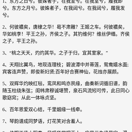
1、东方之日兮。彼姝者子，在我室兮。在我室兮，履我即
兮。东方之月兮。彼姝者子，在我闼兮。在我闼兮，履我发
兮。
2、何彼襛矣，唐棣之华！曷不肃雝？王姬之车。何彼襛矣，
华如桃李！平王之孙，齐侯之子。其钓维何？维丝伊缗。齐侯
之子，平王之孙。
3、“桃之天天，灼灼其华。之子于归，宜其室家。”
4、天翔比翼鸟，地现连理枝；碧波潭中并蒂莲，鸳鸯嬉水面;
宾客连声赞，郎俊新妇贤;百年好合赛神仙，花烛亦展颜。
5、双辉华灼映红毡，鸾凤和鸣亦夙缘，曲奏新词循旧谱，韵
随玉柱绕朱弦；闺帏肃穆诚堪赞，泉石风流矧可传，此日同心
歌窈窕；从此一体咏贞坚。
6、百年恩爱双心结，千里姻缘一线牵。
7、琴韵谱成同梦语，灯花笑对含羞人。