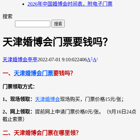
2026年中国婚博会时间表，附电子门票
搜索
天津婚博会门票要钱吗？
+
-
天津婚博会
亭亭
2022-07-01 9:10:02
2406
A
A
一、
天津婚博会门票
要钱吗？
门票领取方式：
1、现场领取：
天津婚博会
现场购买，门票价格15元/张；
2、网上领取：
提前网上申请门票价格0元/张。（9月16日24点
截止索票）
二、天津婚博会门票在哪里领？