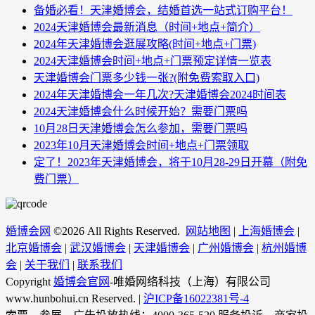
备婚必看！天津婚博会，结婚首选一站式订购平台！
2024天津婚博会最新消息（时间+地点+简介）
2024年天津婚博会逛展攻略(时间+地点+门票)
2024天津婚博会时间+地点+门票预定详情一览表
天津婚博会门票多少钱一张?(附免费索取入口)
2024年天津婚博会一年几次?天津婚博会2024时间表
2024天津婚博会什么时候开始？需要门票吗
10月28日天津婚博会怎么参加，需要门票吗
2023年10月天津婚博会时间+地点+门票领取
定了！2023年天津婚博会，将于10月28-29日开幕（附免
费门票）
婚博会网
©
2026 All Rights Reserved.
网站地图
|
上海婚博会
|
北京婚博会
|
武汉婚博会
|
天津婚博会
|
广州婚博会
|
杭州婚博
会
|
关于我们
|
联系我们
Copyright
婚博会官网
-唯婚网络科技（上海）有限公司
www.hunbohui.cn Reserved. |
沪ICP备16022381号-4