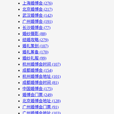
上海婚博会
(276)
北京婚博会
(217)
武汉婚博会
(142)
广州婚博会
(191)
长沙婚博会
(77)
婚纱摄影
(88)
结婚攻略
(279)
婚礼策划
(107)
婚礼筹备
(170)
婚纱礼服
(99)
杭州婚博会时间
(107)
成都婚博会
(154)
杭州婚博会地址
(101)
成都婚博会时间
(81)
中国婚博会
(175)
婚博会门票
(249)
北京婚博会地址
(128)
广州婚博会门票
(91)
广州婚博会地址
(103)