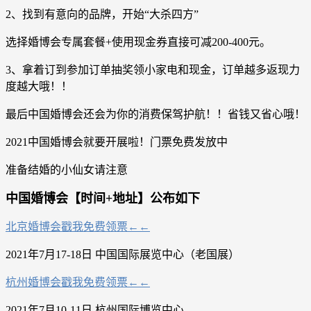
2、找到有意向的品牌，开始“大杀四方”
选择婚博会专属套餐+使用现金券直接可减200-400元。
3、拿着订到参加订单抽奖领小家电和现金，订单越多返现力
度越大哦！！
最后中国婚博会还会为你的消费保驾护航！！省钱又省心哦！
2021中国婚博会就要开展啦！门票免费发放中
准备结婚的小仙女请注意
中国婚博会【时间+地址】公布如下
北京婚博会戳我免费领票←←
2021年7月17-18日 中国国际展览中心（老国展）
杭州婚博会戳我免费领票←←
2021年7月10-11日 杭州国际博览中心