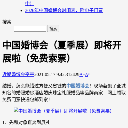
中）
2026年中国婚博会时间表，附电子门票
搜索
中国婚博会（夏季展）即将开
展啦（免费索票）
+
-
近期婚博会
亭亭
2021-05-17 9:42:31
2429
A
A
结婚，怎么能错过方便又省钱的
中国婚博会
！现场荟聚了全城
知名的婚照婚纱酒店婚庆珠宝礼服婚品等品牌商家！网上领取
免费门票快递包邮到家！
1、先和对象直奔到展礼