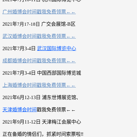
广州婚博会时间戳我免费领票←←
2021年
广交会展馆-B区
7月17-18日
武汉婚博会时间戳我免费领票←←
2021年7月3-4日
武汉国际博览中心
成都婚博会时间戳我免费领票←←
2021年7月3-4日 中国西部国际博览城
上海婚博会时间戳我免费领票←←
2021年6月12-13日 浦东世博展览馆、
天津婚博会时间
戳我免费领票←←
2021年9月11-12日 天津梅江会展中心
正在备婚的情侣们，抓紧时间索票啦‼️