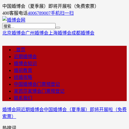
中国婚博会（夏季展）即将开展啦（免费索票）
400客服电话
4006789007
手机扫一扫
北京婚博会
广州婚博会
上海婚博会
成都婚博会
首页
近期婚博会
婚博会知识
婚前教育
结婚攻略
中国婚博会门票预登记
家芭莎家博会门票预登记
联系我们
婚博会网
近期婚博会
中国婚博会（夏季展）即将开展啦（免费
索票）
热搜词