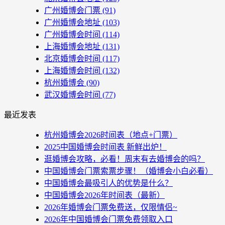
广州婚博会门票
(91)
广州婚博会地址
(103)
广州婚博会时间
(114)
上海婚博会地址
(131)
北京婚博会时间
(117)
上海婚博会时间
(132)
杭州婚博会
(90)
武汉婚博会时间
(77)
最近发表
杭州婚博会2026时间表（地点+门票）
2025中国婚博会时间表 新鲜出炉！
逛婚博会攻略，必看！周末有去婚博会的吗？
中国婚博会门票索票步骤！（婚博会小白必看）
中国婚博会最吸引人的优势是什么？
中国婚博会2026年时间表（最新）
2026年婚博会门票免费送，仅限情侣~
2026年中国婚博会门票免费领取入口