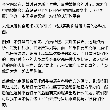
会官网公布，暂时只更新了春季、夏季婚博会的时间。2021年
中国婚博会北京站是7月17-18日在中国国际展览中心（老国
展）举办。中国婚嫁领域一站体验式订购平台。
来北京婚博会现场2天你可以一站式买到你结婚需要的各种东
西。
例如：
婚宴酒店的预定、拍婚纱照、买珠宝首饰、选新娘婚
纱、定男仕礼服、找婚庆策划等，而且如果你要买喜糖喜酒伴
手礼压床娃娃，婚床用品等等这些全部都有，而且是很有保障
的。像这种专业的大型展览会商家都是做大型促销，跟大家熟
悉的网络大促一样，肯定要比自己去实体店买要划算的，毕竟
像是大家一起去团购嘛。
然后像北京婚博会现场组委会还有各种官方的活动，到场签到
就送礼品，现场订单还可以抽奖等等活动都是官方举办的，然
后通过这种平台订单的后面商家的服务出现什么问题，我们都
可以找中国婚博会这个平台来进行售后跟进协调，很有保障
的。