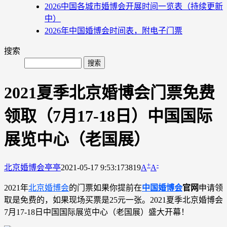
2026中国各城市婚博会开展时间一览表（持续更新
中）
2026年中国婚博会时间表，附电子门票
搜索
2021夏季北京婚博会门票免费
领取（7月17-18日）中国国际
展览中心（老国展）
+
-
北京婚博会
亭亭
2021-05-17 9:53:17
3819
A
A
2021年
北京婚博会
的门票如果你提前在
中国婚博会
官网
申请领
取是免费的，如果现场买票是25元一张。2021夏季北京婚博会
7月17-18日中国国际展览中心（老国展）盛大开幕！