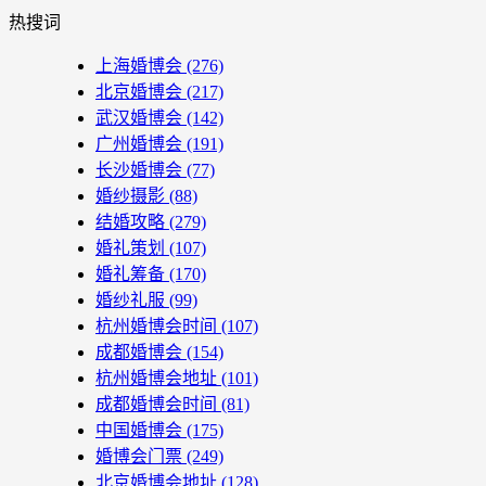
热搜词
上海婚博会
(276)
北京婚博会
(217)
武汉婚博会
(142)
广州婚博会
(191)
长沙婚博会
(77)
婚纱摄影
(88)
结婚攻略
(279)
婚礼策划
(107)
婚礼筹备
(170)
婚纱礼服
(99)
杭州婚博会时间
(107)
成都婚博会
(154)
杭州婚博会地址
(101)
成都婚博会时间
(81)
中国婚博会
(175)
婚博会门票
(249)
北京婚博会地址
(128)