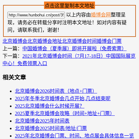
点击这里复制本文地址
以上内容由
婚博会网
整理呈
现，请务必在转载分享时注明本文地址！如对内容有疑
问，请联系我们，谢谢！
北京婚博会
北京婚博会地址
北京婚博会时间
婚博会门票
上一篇：
中国婚博会（夏季展）即将开展啦（免费索票）
下一篇：
2021年北京婚博会时间（7月17-18日）中国国际展览
中心！免费领票入口
相关文章
北京婚博会2026时间表（地点+门票）
2025年冬季北京婚博会几点开始,几点结束呢
2025北京婚博会什么时候开展？
2025夏季北京婚博会攻略（时间+地址+门票）
北京婚博会2025年时间表
北京婚博会2025时间表/地址/门票
2025年北京婚博会门票、时间、地点展会具体信息一览