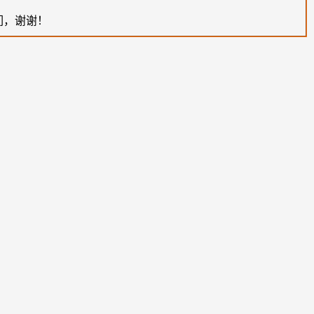
们，谢谢！