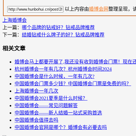
以上内容由
婚博会网
整理呈现，
上海婚博会
上一篇：
哪个品牌的钻戒好？钻戒品牌推荐
下一篇：
结婚钻戒什么牌子的好？钻戒品牌推荐
相关文章
婚博会马上都要开展了,我还没有收到婚博会门票！现在
杭州婚博会一年有几次？杭州婚博会时间2024
中国婚博会是什么时候，一年有几次?
中国婚博会门票多少钱？中国婚博会门票是免费的吗？
上海婚博会一年几次
中国婚博会2021夏季是什么时候？
中国婚博会——常见问题解答
中国婚博会——新人结婚一站式采购首选
中国婚博会值得去吗
中国婚博会官网是哪个？婚博会有必要去吗