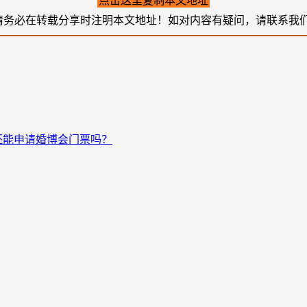
点击这里复制本文地址
请务必在转载分享时注明本文地址！如对内容有疑问，请联系我
还能申请婚博会门票吗？