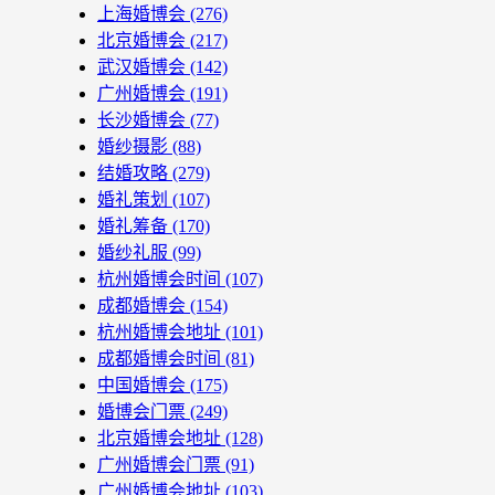
上海婚博会
(276)
北京婚博会
(217)
武汉婚博会
(142)
广州婚博会
(191)
长沙婚博会
(77)
婚纱摄影
(88)
结婚攻略
(279)
婚礼策划
(107)
婚礼筹备
(170)
婚纱礼服
(99)
杭州婚博会时间
(107)
成都婚博会
(154)
杭州婚博会地址
(101)
成都婚博会时间
(81)
中国婚博会
(175)
婚博会门票
(249)
北京婚博会地址
(128)
广州婚博会门票
(91)
广州婚博会地址
(103)