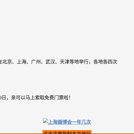
在北京、上海、广州、武汉、天津等地举行，各地各四次
-29日，亲可以马上索取免费门票啦！