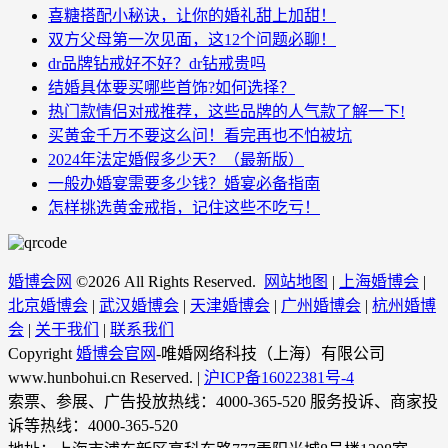
喜糖搭配小秘诀，让你的婚礼甜上加甜！
双方父母第一次见面，这12个问题必聊！
dr品牌钻戒好不好？dr钻戒贵吗
结婚具体要买哪些首饰?如何选择？
热门款情侣对戒推荐，这些品牌的人气款了解一下!
买黄金千万不要这么问！看完再也不怕被坑
2024年法定婚假多少天？（最新版）
一般办婚宴需要多少钱？婚宴必备指南
怎样挑选黄金戒指，记住这些不吃亏！
婚博会网
©
2026 All Rights Reserved.
网站地图
|
上海婚博会
|
北京婚博会
|
武汉婚博会
|
天津婚博会
|
广州婚博会
|
杭州婚博
会
|
关于我们
|
联系我们
Copyright
婚博会官网
-唯婚网络科技（上海）有限公司
www.hunbohui.cn Reserved. |
沪ICP备16022381号-4
索票、参展、广告投放热线：4000-365-520 服务投诉、商家投
诉等热线：4000-365-520