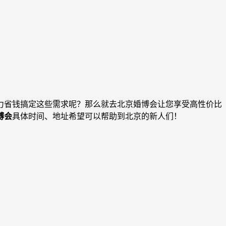
力省钱搞定这些需求呢？那么就去北京婚博会让您享受高性价比
博会
具体时间、地址希望可以帮助到北京的新人们！