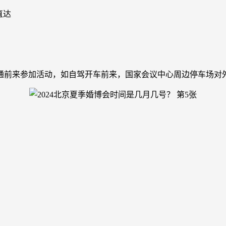
直达
通前来参加活动，如自驾开车前来，国家会议中心周边停车场对