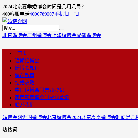
2024北京夏季婚博会时间是几月几号？
400客服电话
4006789007
手机扫一扫
北京婚博会
广州婚博会
上海婚博会
成都婚博会
首页
近期婚博会
婚博会知识
婚前教育
结婚攻略
中国婚博会门票预登记
家芭莎家博会门票预登记
联系我们
婚博会网
近期婚博会
北京婚博会
2024北京夏季婚博会时间是几
热搜词