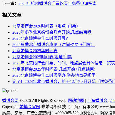
下一篇：
2024年杭州婚博会门票购买与免费申请指南
相关文章
北京婚博会2026时间表（地点+门票）
2025年冬季北京婚博会几点开始,几点结束呢
2025北京婚博会什么时候开展？
2025夏季北京婚博会攻略（时间+地址+门票）
北京婚博会2025年时间表
北京婚博会2025时间表/地址/门票
2025年北京婚博会门票、时间、地点展会具体信息一览表
北京婚博会2025年时间表(几点开始+几点结束)
2025北京婚博会什么时候举办 举办地点是哪里
定了！2024年北京婚博会，将于12月7-8日开幕（附免费
婚博会网
©
2026 All Rights Reserved.
网站地图
|
上海婚博会
|
北
Copyright
婚博会官网
-唯婚网络科技（上海）有限公司 www.hunbohui.
索票、参展、广告投放热线：4000-365-520 服务投诉、商家投诉等热