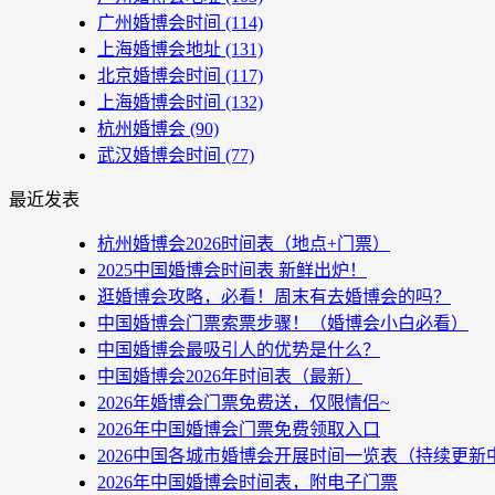
广州婚博会时间
(114)
上海婚博会地址
(131)
北京婚博会时间
(117)
上海婚博会时间
(132)
杭州婚博会
(90)
武汉婚博会时间
(77)
最近发表
杭州婚博会2026时间表（地点+门票）
2025中国婚博会时间表 新鲜出炉！
逛婚博会攻略，必看！周末有去婚博会的吗？
中国婚博会门票索票步骤！（婚博会小白必看）
中国婚博会最吸引人的优势是什么？
中国婚博会2026年时间表（最新）
2026年婚博会门票免费送，仅限情侣~
2026年中国婚博会门票免费领取入口
2026中国各城市婚博会开展时间一览表（持续更新
2026年中国婚博会时间表，附电子门票