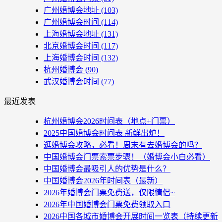
广州婚博会地址
(103)
广州婚博会时间
(114)
上海婚博会地址
(131)
北京婚博会时间
(117)
上海婚博会时间
(132)
杭州婚博会
(90)
武汉婚博会时间
(77)
最近发表
杭州婚博会2026时间表（地点+门票）
2025中国婚博会时间表 新鲜出炉！
逛婚博会攻略，必看！周末有去婚博会的吗？
中国婚博会门票索票步骤！（婚博会小白必看）
中国婚博会最吸引人的优势是什么？
中国婚博会2026年时间表（最新）
2026年婚博会门票免费送，仅限情侣~
2026年中国婚博会门票免费领取入口
2026中国各城市婚博会开展时间一览表（持续更新