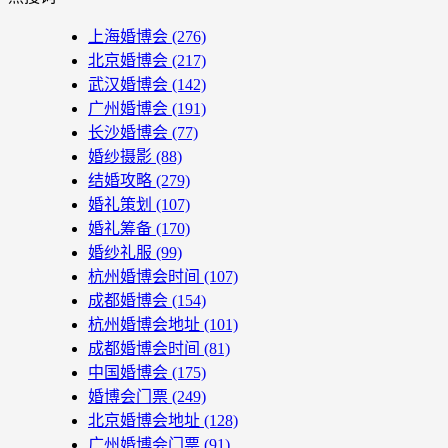
上海婚博会
(276)
北京婚博会
(217)
武汉婚博会
(142)
广州婚博会
(191)
长沙婚博会
(77)
婚纱摄影
(88)
结婚攻略
(279)
婚礼策划
(107)
婚礼筹备
(170)
婚纱礼服
(99)
杭州婚博会时间
(107)
成都婚博会
(154)
杭州婚博会地址
(101)
成都婚博会时间
(81)
中国婚博会
(175)
婚博会门票
(249)
北京婚博会地址
(128)
广州婚博会门票
(91)