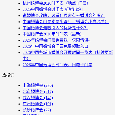
杭州婚博会2026时间表（地点+门票）
2025中国婚博会时间表 新鲜出炉！
逛婚博会攻略，必看！周末有去婚博会的吗？
中国婚博会门票索票步骤！（婚博会小白必看）
中国婚博会最吸引人的优势是什么？
中国婚博会2026年时间表（最新）
2026年婚博会门票免费送，仅限情侣~
2026年中国婚博会门票免费领取入口
2026中国各城市婚博会开展时间一览表（持续更新
中）
2026年中国婚博会时间表，附电子门票
热搜词
上海婚博会
(276)
北京婚博会
(217)
武汉婚博会
(142)
广州婚博会
(191)
长沙婚博会
(77)