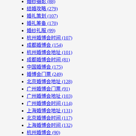
婚纱摄影
(88)
结婚攻略
(279)
婚礼策划
(107)
婚礼筹备
(170)
婚纱礼服
(99)
杭州婚博会时间
(107)
成都婚博会
(154)
杭州婚博会地址
(101)
成都婚博会时间
(81)
中国婚博会
(175)
婚博会门票
(249)
北京婚博会地址
(128)
广州婚博会门票
(91)
广州婚博会地址
(103)
广州婚博会时间
(114)
上海婚博会地址
(131)
北京婚博会时间
(117)
上海婚博会时间
(132)
杭州婚博会
(90)