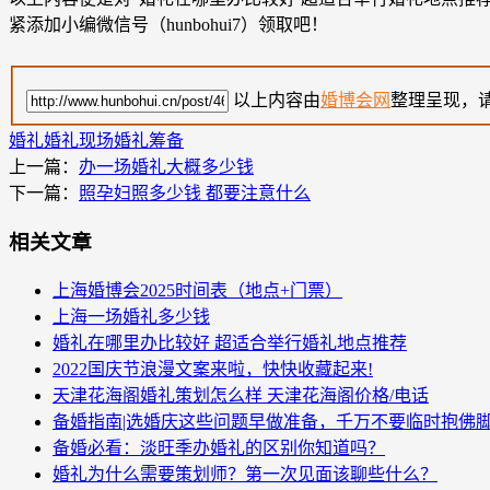
紧添加小编微信号（hunbohui7）领取吧！
以上内容由
婚博会网
整理呈现，
婚礼
婚礼现场
婚礼筹备
上一篇：
办一场婚礼大概多少钱
下一篇：
照孕妇照多少钱 都要注意什么
相关文章
上海婚博会2025时间表（地点+门票）
上海一场婚礼多少钱
婚礼在哪里办比较好 超适合举行婚礼地点推荐
2022国庆节浪漫文案来啦，快快收藏起来!
天津花海阁婚礼策划怎么样 天津花海阁价格/电话
备婚指南|选婚庆这些问题早做准备，千万不要临时抱佛
备婚必看：淡旺季办婚礼的区别你知道吗？
婚礼为什么需要策划师？第一次见面该聊些什么？