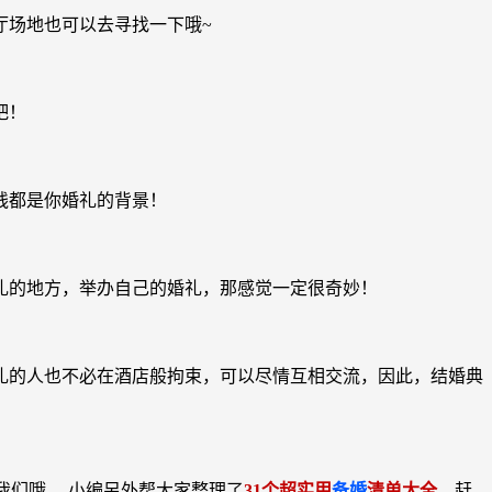
厅场地也可以去寻找一下哦~
吧！
线都是你婚礼的背景！
礼的地方，举办自己的婚礼，那感觉一定很奇妙！
礼的人也不必在酒店般拘束，可以尽情互相交流，因此，结婚典
我们哦。 小编另外帮大家整理了
31个超实用
备婚
清单大全
，赶