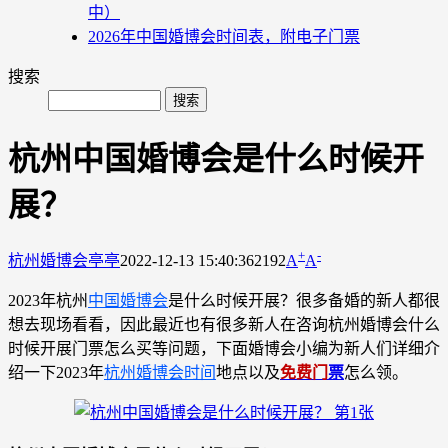
中）
2026年中国婚博会时间表，附电子门票
搜索
杭州中国婚博会是什么时候开
展？
+
-
杭州婚博会
亭亭
2022-12-13 15:40:36
2192
A
A
2023年杭州
中国婚博会
是什么时候开展？很多备婚的新人都很
想去现场看看，因此最近也有很多新人在咨询杭州婚博会什么
时候开展门票怎么买等问题，下面婚博会小编为新人们详细介
绍一下2023年
杭州婚博会时间
地点以及
免费门
票
怎么领。