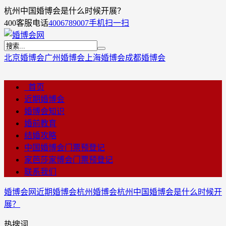
杭州中国婚博会是什么时候开展？
400客服电话
4006789007
手机扫一扫
北京婚博会
广州婚博会
上海婚博会
成都婚博会
首页
近期婚博会
婚博会知识
婚前教育
结婚攻略
中国婚博会门票预登记
家芭莎家博会门票预登记
联系我们
婚博会网
近期婚博会
杭州婚博会
杭州中国婚博会是什么时候开
展？
热搜词