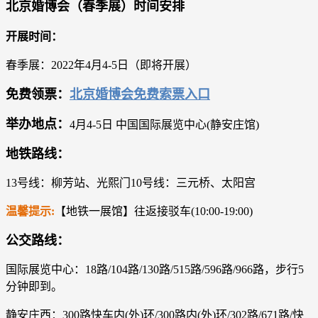
北京婚博会（春季展）时间安排
开展时间：
春季展：2022年4月4-5日（即将开展）
免费领票：
北京婚博会免费索票入口
举办地点：
4月4-5日 中国国际展览中心(静安庄馆)
地铁路线：
13号线：柳芳站、光熙门10号线：三元桥、太阳宫
温馨提示:
【地铁一展馆】往返接驳车(10:00-19:00)
公交路线：
国际展览中心：18路/104路/130路/515路/596路/966路，步行5
分钟即到。
静安庄西：300路快车内(外)环/300路内(外)环/302路/671路/快