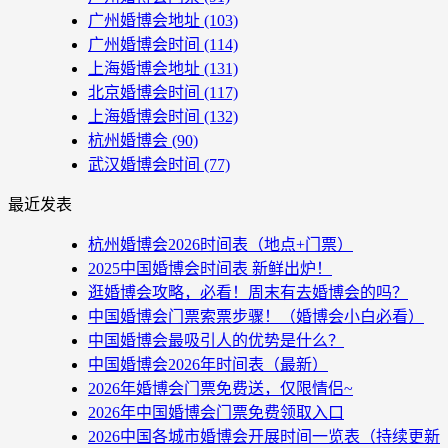
广州婚博会地址
(103)
广州婚博会时间
(114)
上海婚博会地址
(131)
北京婚博会时间
(117)
上海婚博会时间
(132)
杭州婚博会
(90)
武汉婚博会时间
(77)
最近发表
杭州婚博会2026时间表（地点+门票）
2025中国婚博会时间表 新鲜出炉！
逛婚博会攻略，必看！周末有去婚博会的吗？
中国婚博会门票索票步骤！（婚博会小白必看）
中国婚博会最吸引人的优势是什么？
中国婚博会2026年时间表（最新）
2026年婚博会门票免费送，仅限情侣~
2026年中国婚博会门票免费领取入口
2026中国各城市婚博会开展时间一览表（持续更新