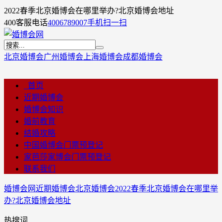
2022春季北京婚博会在哪里举办?北京婚博会地址
400客服电话
4006789007
手机扫一扫
北京婚博会
广州婚博会
上海婚博会
成都婚博会
首页
近期婚博会
婚博会知识
婚前教育
结婚攻略
中国婚博会门票预登记
家芭莎家博会门票预登记
联系我们
婚博会网
近期婚博会
北京婚博会
2022春季北京婚博会在哪里举
办?北京婚博会地址
热搜词