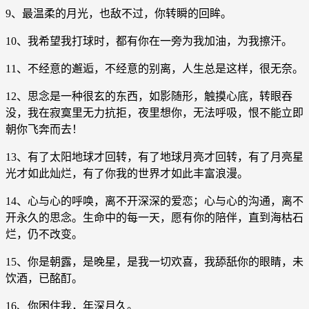
9、最温柔的月光，也敌不过，你转瞬的回眸。
10、我希望我打球时，都有你在一旁为我加油，为我擦汗。
11、不经意的邂逅，不经意的别离，人生总是这样，很无奈。
12、思念是一种很玄的东西，如影随形，触摸心底，转眼吞
没，我在寂寞里无力抗拒，夜里想你，无法呼吸，恨不能立即
朝你飞奔而去！
13、有了太阳地球才回转，有了地球月亮才回转，有了月亮星
光才如此灿烂，有了你我的世界才如此丰富浪漫。
14、心与心的呼唤，离不开深深的爱恋；心与心的沟通，离不
开永久的思念。生命中的每一天，愿有你的陪伴，直到海枯石
烂，仍不改变。
15、你是朝露，是晚星，是我一切欢喜，我舔舐你的眼睛，未
饮酒，已酩酊。
16、你困住我，年深月久。