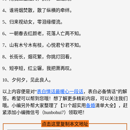
4、谁将烟焚散，散了纵横的牵绊。
5、归来视幼女，零泪缘缨流。
6、一朝春去红颜老，花落人亡两不知。
7、山有木兮木有枝，心悦君兮君不知。
8、长街长，烟花繁，你挑灯回看，
9、短亭短，红尘辗，我把萧再叹。
10、夕何夕，见此良人。
以上内容便是对“
表白情话最暖心一段话
，表白必备情话”的解
答。希望可以帮到您哦！想了解更多精彩内容，可以关注我们
哦。小编另外帮大家整理了【31个超实用
备婚
清单大全】，赶
紧添加小编微信号（hunbohui7）领取吧！
点击这里复制本文地址