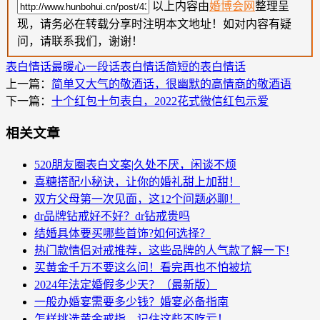
以上内容由
婚博会网
整理呈
现，请务必在转载分享时注明本文地址！如对内容有疑
问，请联系我们，谢谢！
表白情话最暖心一段话
表白情话
简短的表白情话
上一篇：
简单又大气的敬酒话，很幽默的高情商的敬酒语
下一篇：
十个红包十句表白，2022花式微信红包示爱
相关文章
520朋友圈表白文案|久处不厌，闲谈不烦
喜糖搭配小秘诀，让你的婚礼甜上加甜！
双方父母第一次见面，这12个问题必聊！
dr品牌钻戒好不好？dr钻戒贵吗
结婚具体要买哪些首饰?如何选择？
热门款情侣对戒推荐，这些品牌的人气款了解一下!
买黄金千万不要这么问！看完再也不怕被坑
2024年法定婚假多少天？（最新版）
一般办婚宴需要多少钱？婚宴必备指南
怎样挑选黄金戒指，记住这些不吃亏！