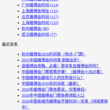
广州婚博会时间
(114)
上海婚博会地址
(131)
北京婚博会时间
(117)
上海婚博会时间
(132)
杭州婚博会
(90)
武汉婚博会时间
(77)
最近发表
杭州婚博会2026时间表（地点+门票）
2025中国婚博会时间表 新鲜出炉！
逛婚博会攻略，必看！周末有去婚博会的吗？
中国婚博会门票索票步骤！（婚博会小白必看）
中国婚博会最吸引人的优势是什么？
中国婚博会2026年时间表（最新）
2026年婚博会门票免费送，仅限情侣~
2026年中国婚博会门票免费领取入口
2026中国各城市婚博会开展时间一览表（持续更新
中）