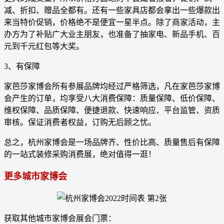
减、折扣、赠品全都有。还有一些家具店都会拿出一些爆款出
来当特价促销，价格绝不是便宜一星半点。除了商家活动，主
办方为了补贴广大业主朋友，也准备了抽家电、新品手机、百
元到千元红包等大奖。
3、有保障
家芭莎家博会所有参展品牌均经过严格筛选，凡在家芭莎家博
会产生的订单，均享受八大消费保障：质量保障、低价保障、
维权保障、品质保障、便捷退款、快速响应、平台监管、资质
审核。保证消费者权益，订购无后顾之忧。
总之，杭州家博会是一场品牌齐、性价比高、质量售后有保障
的一站式装修采购消费展，绝对值得一逛！
更
多城市家博会
获取其他城市家博会展会门票：