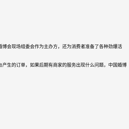
婚博会现场组委会作为主办方，还为消费者准备了各种劲爆活
台产生的订单，如果后期有商家的服务出现什么问题，中国婚博