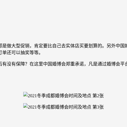
）
都是做大型促销，肯定要比自己去实体店买要划算的。另外中国
订单还可以抽奖等等。
后有没有保障？在这里中国婚博会郑重承诺，凡是通过婚博会平