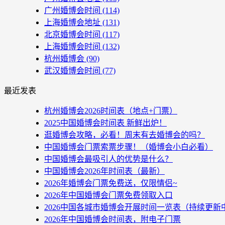
广州婚博会时间
(114)
上海婚博会地址
(131)
北京婚博会时间
(117)
上海婚博会时间
(132)
杭州婚博会
(90)
武汉婚博会时间
(77)
最近发表
杭州婚博会2026时间表（地点+门票）
2025中国婚博会时间表 新鲜出炉！
逛婚博会攻略，必看！周末有去婚博会的吗？
中国婚博会门票索票步骤！（婚博会小白必看）
中国婚博会最吸引人的优势是什么？
中国婚博会2026年时间表（最新）
2026年婚博会门票免费送，仅限情侣~
2026年中国婚博会门票免费领取入口
2026中国各城市婚博会开展时间一览表（持续更新
2026年中国婚博会时间表，附电子门票