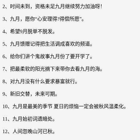
2、时间未到，资格未足九月继续努力加油呀！
3、九月，愿你“心安理得?得偿所愿”。
4、希望9月脱单不脱发。
5、九月馈赠记得把生活调成喜欢的频道。
6、给你们讲个鬼故事九月份了要开学了。
7、把最柔软的阳光摘下来带你去看九月的海。
8、对九月没有什么要求暴富就行。
9、新旧交替，未来可期。
10、九月是最美的季节 夏日的烦恼一定会被秋风温柔化。
11、九月始初词遗暗处。
12、人间忽晚山河已秋。