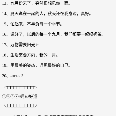
13、九月份来了，突然很想见你一面。
14、夏天说在一起的人，秋天还在我身边，真好。
15、忙起来，不辜负每一个季节。
16、说好了，以后的每一个九月，我们都要一起喝奶茶。
17、万物需要阳光✨
18、生活需要方向，新的一月。
19、用最美的姿态，遇见最好的自己。
20、-ʜєʟʟɵ?
╭┬┬┬┬┬┬┬┬┬┬╮
ⓛⓤⓒⓚ9月の好运
╰┴┴┴┴┴┴┴┴┴┴╯