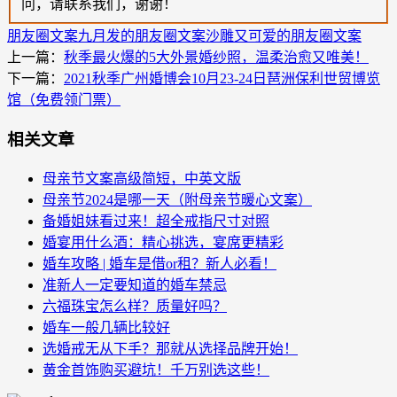
问，请联系我们，谢谢！
朋友圈文案
九月发的朋友圈文案
沙雕又可爱的朋友圈文案
上一篇：
秋季最火爆的5大外景婚纱照，温柔治愈又唯美！
下一篇：
2021秋季广州婚博会10月23-24日琶洲保利世贸博览
馆（免费领门票）
相关文章
母亲节文案高级简短，中英文版
母亲节2024是哪一天（附母亲节暖心文案）
备婚姐妹看过来！超全戒指尺寸对照
婚宴用什么酒：精心挑选，宴席更精彩
婚车攻略 | 婚车是借or租？新人必看！
准新人一定要知道的婚车禁忌
六福珠宝怎么样？质量好吗？
婚车一般几辆比较好
选婚戒无从下手？那就从选择品牌开始！
黄金首饰购买避坑！千万别选这些！