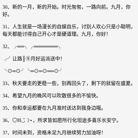
30、新的一月，新的开始。时光匆匆，一路向前。九月，你
好。
31、人生就是一场漫长的自娱自乐，讨别人欢心只是小聪明，
每天都能讨得自己开心才是硬道理。九月，你好！
32、╭══╮╭═══════╮
╭╯让路║⑨月好运派送中！
╰⊙═⊙╯╰═⊙═⊙══⊙╯
33、秋天要走的更稳一些，别再回头了，剩下的就留在盛夏。
34、希望九月的晚风可以吹散很多的不愉快。
35、你和幸运都要在九月准时送达到我身边哦。
36、♡⃝ℍ◡̈☽⋆，所求皆如愿所行化坦途多喜乐长安宁。
37、时间未到，资格未足九月继续努力加油呀！