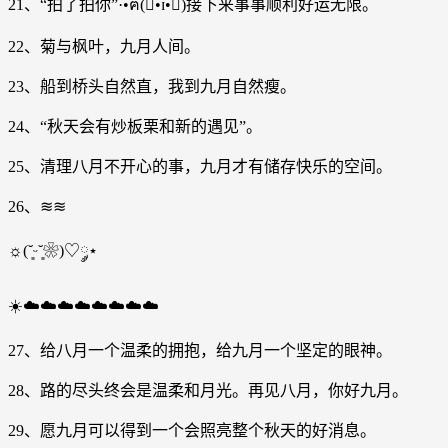
21、“拍了拍你”·•ฅ(⌯͒•ɪ•⌯͒)接下来事事顺利好运无限。
22、菊与枫叶，九月人间。
23、船到桥头自然直，我到九月自然瘦。
24、“秋天会有炒板栗和新的遇见”。
25、清理八月不开心的事，九月才有储存快乐的空间。
26、≋≋
☼(˘͈ᵕ˘͈❀)♡༘⋆
☀️☁️☁️☁️☁️☁️☁️☁️☁️
27、给八月一个温柔的拥抱，给九月一个坚定的眼神。
28、路的尽头终会是温柔和月光。再见八月，你好九月。
29、愿九月可以得到一个会照亮整个秋天的好消息。