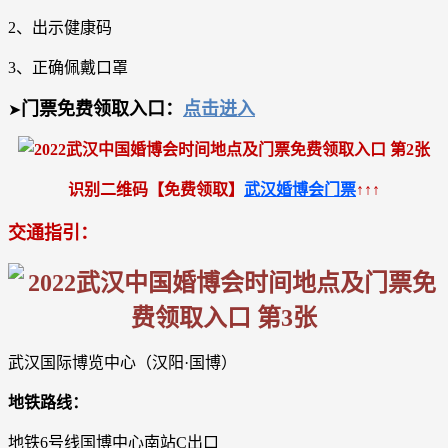
2、出示健康码
3、正确佩戴口罩
门票免费领取入口：
点击进入
➤
识别二维码【
免费领取
】
武汉婚博会门票
↑↑↑
交通指引：
武汉国际博览中心（汉阳·国博）
地铁路线：
地铁6号线国博中心南站C出口