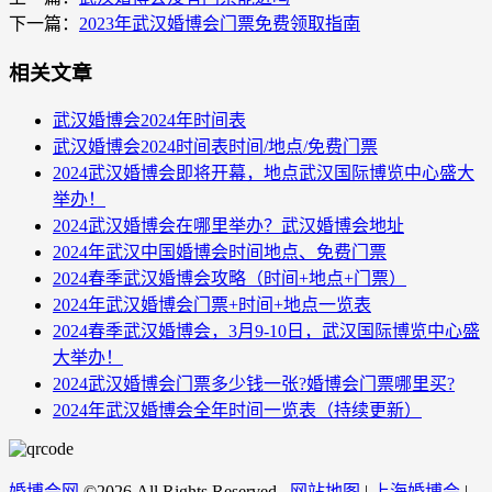
下一篇：
2023年武汉婚博会门票免费领取指南
相关文章
武汉婚博会2024年时间表
武汉婚博会2024时间表时间/地点/免费门票
2024武汉婚博会即将开幕，地点武汉国际博览中心盛大
举办！
2024武汉婚博会在哪里举办？武汉婚博会地址
2024年武汉中国婚博会时间地点、免费门票
2024春季武汉婚博会攻略（时间+地点+门票）
2024年武汉婚博会门票+时间+地点一览表
2024春季武汉婚博会，3月9-10日，武汉国际博览中心盛
大举办！
2024武汉婚博会门票多少钱一张?婚博会门票哪里买?
2024年武汉婚博会全年时间一览表（持续更新）
婚博会网
©
2026 All Rights Reserved.
网站地图
|
上海婚博会
|