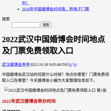
中）
2026年中国婚博会时间表，附电子门票
搜索
2022武汉中国婚博会时间地点
及门票免费领取入口
+
-
武汉婚博会
亭亭
2022-10-18 9:05:46
3595
A
A
中国婚博会武汉站时间是什么时候？地点在哪里？门票免费领
取入口在哪里？今天婚博会小编为大家整理信息如下。
2022年武汉婚博会举办时间