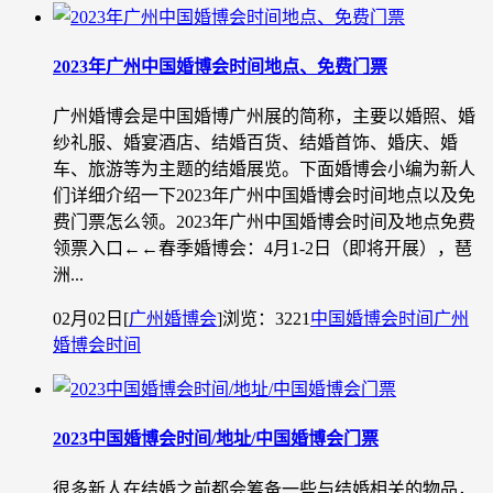
2023年广州中国婚博会时间地点、免费门票
广州婚博会是中国婚博广州展的简称，主要以婚照、婚
纱礼服、婚宴酒店、结婚百货、结婚首饰、婚庆、婚
车、旅游等为主题的结婚展览。下面婚博会小编为新人
们详细介绍一下2023年广州中国婚博会时间地点以及免
费门票怎么领。2023年广州中国婚博会时间及地点免费
领票入口←←春季婚博会：4月1-2日（即将开展），琶
洲...
02月02日
[
广州婚博会
]
浏览：3221
中国婚博会时间
广州
婚博会时间
2023中国婚博会时间/地址/中国婚博会门票
很多新人在结婚之前都会筹备一些与结婚相关的物品，