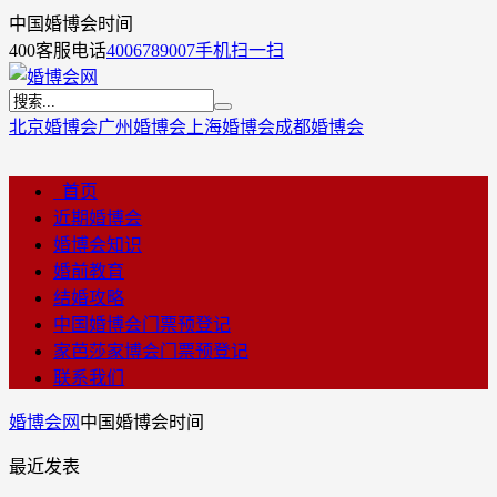
中国婚博会时间
400客服电话
4006789007
手机扫一扫
北京婚博会
广州婚博会
上海婚博会
成都婚博会
首页
近期婚博会
婚博会知识
婚前教育
结婚攻略
中国婚博会门票预登记
家芭莎家博会门票预登记
联系我们
婚博会网
中国婚博会时间
最近发表