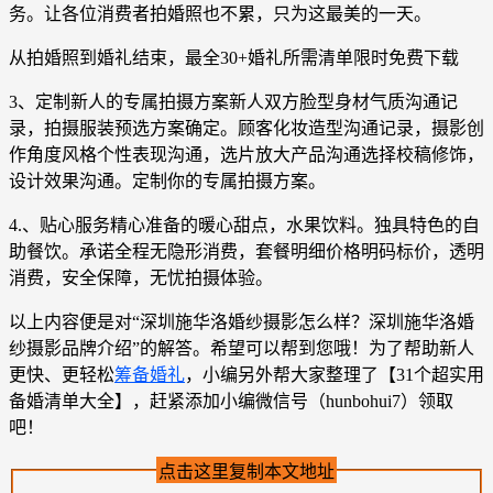
务。让各位消费者拍婚照也不累，只为这最美的一天。
从拍婚照到婚礼结束，最全30+婚礼所需清单限时免费下载
3、定制新人的专属拍摄方案新人双方脸型身材气质沟通记
录，拍摄服装预选方案确定。顾客化妆造型沟通记录，摄影创
作角度风格个性表现沟通，选片放大产品沟通选择校稿修饰，
设计效果沟通。定制你的专属拍摄方案。
4.、贴心服务精心准备的暖心甜点，水果饮料。独具特色的自
助餐饮。承诺全程无隐形消费，套餐明细价格明码标价，透明
消费，安全保障，无忧拍摄体验。
以上内容便是对“深圳施华洛婚纱摄影怎么样？深圳施华洛婚
纱摄影品牌介绍”的解答。希望可以帮到您哦！为了帮助新人
更快、更轻松
筹备婚礼
，小编另外帮大家整理了【31个超实用
备婚清单大全】，赶紧添加小编微信号（hunbohui7）领取
吧！
点击这里复制本文地址