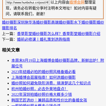
以上内容由
婚博会网
整理呈
现，请务必在转载分享时注明本文地址！如对内容有疑
问，请联系我们，谢谢！
婚纱摄影
深圳施华洛婚纱摄影
高端婚纱摄影
水下婚纱摄影
婚纱
摄影排名
上一篇：
香草影堂婚纱摄影怎么样？香草影堂婚纱摄影介绍
下一篇：
婚前必修课丨婚礼策划选购指南
相关文章
本周末8月19日上海婚博会婚纱摄影品牌，新鲜出炉！附
展位号
2023年结婚必拍的婚纱照风格备婚必看
上海婚博会逛展指南！如何选婚纱摄影
婚纱照如何避免隐形消费，搞清楚这几个知识点
杭州拍婚纱照，必去外景地盘点！
2022年深圳拍婚纱照价格大概多少钱
韩国艺匠选纱｜兼顾品质和性价比的备婚女孩
一般拍婚纱照大概多少钱合适