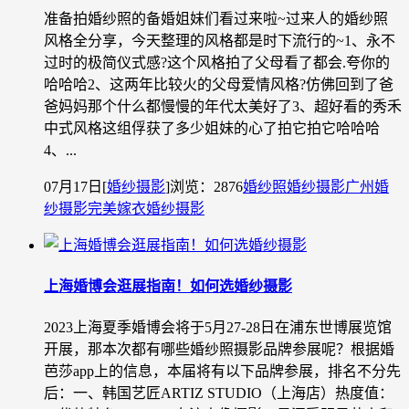
准备拍婚纱照的备婚姐妹们看过来啦~过来人的婚纱照
风格全分享，今天整理的风格都是时下流行的~1、永不
过时的极简仪式感?这个风格拍了父母看了都会.夸你的
哈哈哈2、这两年比较火的父母爱情风格?仿佛回到了爸
爸妈妈那个什么都慢慢的年代太美好了3、超好看的秀禾
中式风格‍这组俘获了多少姐妹的心了拍它拍它哈哈哈
4、...
07月17日
[
婚纱摄影
]
浏览：2876
婚纱照
婚纱摄影
广州婚
纱摄影
完美嫁衣婚纱摄影
上海婚博会逛展指南！如何选婚纱摄影
2023上海夏季婚博会将于5月27-28日在浦东世博展览馆
开展，那本次都有哪些婚纱照摄影品牌参展呢？根据婚
芭莎app上的信息，本届将有以下品牌参展，排名不分先
后：一、韩国艺匠ARTIZ STUDIO（上海店）热度值：