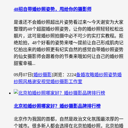
48招自带婚纱照姿势，甩给你的摄影师
是谁还不会婚纱照超出片姿势看过来～今天谢安为大家
整理的48个超甜婚纱照姿势，让你的婚纱照轻轻松松出
靓片，这可是婚纱照拍摄中必不可少的实打实教程。拒
绝尬拍，48个好看的姿势来喽～提前让自己形成肌肉记
忆拍出来的婚纱照更有纪实自然的感觉自带婚纱照姿势
的仙女摄影师会跟着你的节奏来哦如何让自己的婚纱照
甜蜜幸福...
09月07日
[
婚纱摄影
]
浏览：2224
备婚攻略
婚纱照姿势
婚
纱照风格
谢安视觉婚纱摄影工作室
北京拍婚纱照哪家好？婚纱摄影品牌排行榜
北京作为我国的首都，自然是政治文化氛围最浓厚的一
个城市。很多新人都会选择在北京拍婚纱照，北京拍婚