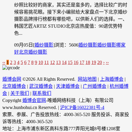
纱照比较好的商家，其实还是蛮多的，选择比较广的时
候容易挑花眼。接下来小编就给大家盘点一下北京婚纱
摄影品牌排行榜都有哪些吧，以供新人们的选择。一、
韩国艺匠ARTIZ STUDIO北京店热度值：90进优势特
色...
09月05日
[
婚纱摄影
]
浏览：5606
婚纱摄影
婚纱摄影哪家
好
北京婚纱摄影
‹‹
1
2
3
4
5
6
7
8
9
10
11
12
13
14
15
16
17
18
19
20
›
››
婚博会网
©
2026 All Rights Reserved.
网站地图
|
上海婚博会
|
北京婚博会
|
武汉婚博会
|
天津婚博会
|
广州婚博会
|
杭州婚博
会
|
关于我们
|
联系我们
Copyright
婚博会官网
-唯婚网络科技（上海）有限公司
www.hunbohui.cn Reserved. |
沪ICP备16022381号-4
索票、参展、广告投放热线：4000-365-520 服务投诉、商家投
诉等热线：4000-365-520
地址：上海市浦东新区高科东路777弄阳光城8号楼1208室