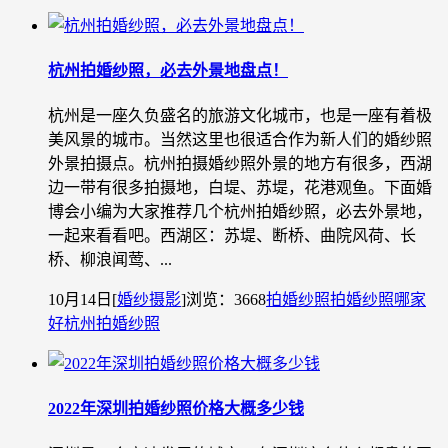
杭州拍婚纱照，必去外景地盘点！
杭州是一座久负盛名的旅游文化城市，也是一座有着极
美风景的城市。当然这里也很适合作为新人们的婚纱照
外景拍摄点。杭州拍摄婚纱照外景的地⽅有很多，西湖
边⼀带有很多拍摄地，⽩堤、苏堤，花港观⻥。下面婚
博会小编为大家推荐几个杭州拍婚纱照，必去外景地，
一起来看看吧。西湖区：苏堤、断桥、曲院风荷、长
桥、柳浪闻莺、...
10月14日
[
婚纱摄影
]
浏览：3668
拍婚纱照
拍婚纱照哪家
好
杭州拍婚纱照
2022年深圳拍婚纱照价格大概多少钱