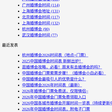
广州婚博会时间
(114)
上海婚博会地址
(131)
北京婚博会时间
(117)
上海婚博会时间
(132)
杭州婚博会
(90)
武汉婚博会时间
(77)
最近发表
杭州婚博会2026时间表（地点+门票）
2025中国婚博会时间表 新鲜出炉！
逛婚博会攻略，必看！周末有去婚博会的吗？
中国婚博会门票索票步骤！（婚博会小白必看）
中国婚博会最吸引人的优势是什么？
中国婚博会2026年时间表（最新）
2026年婚博会门票免费送，仅限情侣~
2026年中国婚博会门票免费领取入口
2026中国各城市婚博会开展时间一览表（持续更新
2026年中国婚博会时间表，附电子门票