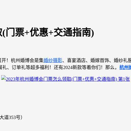
(门票+优惠+交通指南)
重召开！杭州婚博会是集
婚纱摄影
、喜宴酒店、婚嫁首饰、婚纱礼
礼、订单礼等超多福利！还有2024新款等着你们！那么，
杭州
道353号）