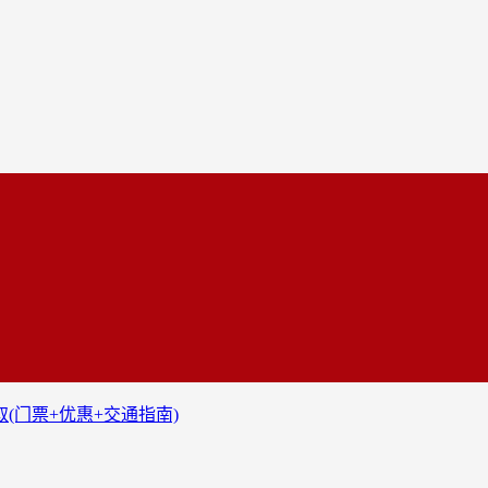
取(门票+优惠+交通指南)