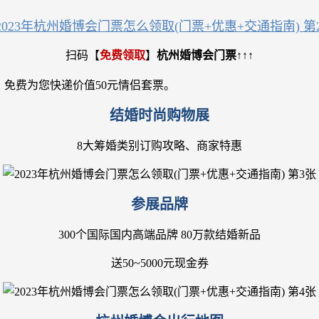
扫码【
免费领取
】
杭州婚博会门票
↑↑↑
，免费为您快递价值50元情侣套票。
结婚时尚购物展
8大筹婚类别订购攻略、商家特惠
参展品牌
300个国际国内高端品牌 80万款结婚新品
送50~5000元现金券