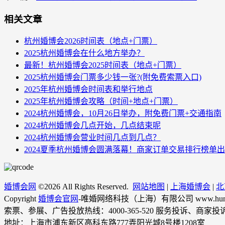
相关文章
杭州婚博会2026时间表（地点+门票）
2025杭州婚博会在什么地方举办？
最新！杭州婚博会2025时间表（地点+门票）
2025杭州婚博会门票多少钱一张?(附免费索票入口)
2025年杭州婚博会时间表和举行地点
2025年杭州婚博会攻略（时间+地点+门票）
2024杭州婚博会，10月26日举办，附免费门票+交通指南
2024杭州婚博会几点开始，几点结束呢
2024杭州婚博会营业时间几点到几点？
2024夏季杭州婚博会圆满落幕！商家订单交易排行榜单
婚博会网
©
2026 All Rights Reserved.
网站地图
|
上海婚博会
|
北
Copyright
婚博会官网
-唯婚网络科技（上海）有限公司 www.hunbohui.
索票、参展、广告投放热线：4000-365-520 服务投诉、商家投诉等热
地址：上海市浦东新区高科东路777弄阳光城8号楼1208室