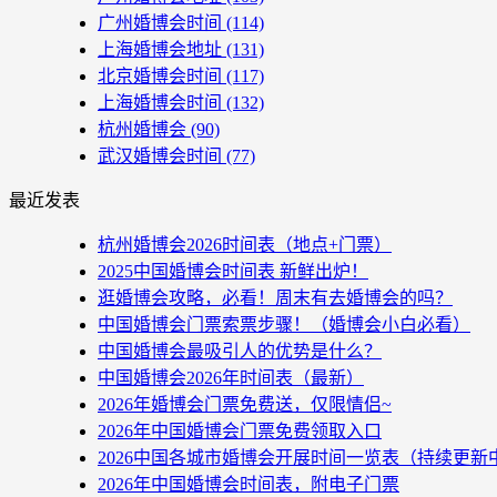
广州婚博会时间
(114)
上海婚博会地址
(131)
北京婚博会时间
(117)
上海婚博会时间
(132)
杭州婚博会
(90)
武汉婚博会时间
(77)
最近发表
杭州婚博会2026时间表（地点+门票）
2025中国婚博会时间表 新鲜出炉！
逛婚博会攻略，必看！周末有去婚博会的吗？
中国婚博会门票索票步骤！（婚博会小白必看）
中国婚博会最吸引人的优势是什么？
中国婚博会2026年时间表（最新）
2026年婚博会门票免费送，仅限情侣~
2026年中国婚博会门票免费领取入口
2026中国各城市婚博会开展时间一览表（持续更新
2026年中国婚博会时间表，附电子门票