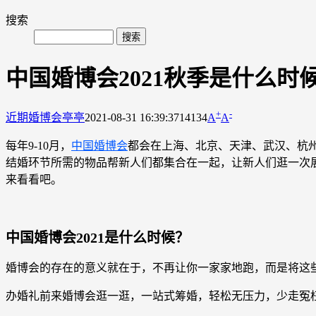
搜索
中国婚博会2021秋季是什么时
+
-
近期婚博会
亭亭
2021-08-31 16:39:37
14134
A
A
每年9-10月，
中国婚博会
都会在上海、北京、天津、武汉、杭
结婚环节所需的物品帮新人们都集合在一起，让新人们逛一次展
来看看吧。
中国婚博会2021是什么时候？
婚博会的存在的意义就在于，不再让你一家家地跑，而是将这
办婚礼前来婚博会逛一逛，一站式筹婚，轻松无压力，少走冤