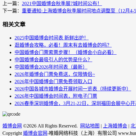
上一篇：
2021中国婚博会秋季展7城时间公布！
下一篇：
重要通知:上海婚博会秋季展时间地点调整至（12月4-
相关文章
2025中国婚博会时间表 新鲜出炉！
逛婚博会攻略，必看！周末有去婚博会的吗？
中国婚博会门票索票步骤！（婚博会小白必看）
中国婚博会最吸引人的优势是什么？
中国婚博会2026年时间表（最新）
2026年婚博会门票免费送，仅限情侣~
2026年中国婚博会门票免费领取入口
2026中国各城市婚博会开展时间一览表（持续更新中）
2026年中国婚博会时间表，附电子门票
2026春季深圳婚博会，3月21-22日，深圳福田会展中心
婚博会网
©
2026 All Rights Reserved.
网站地图
|
上海婚博会
|
北
Copyright
婚博会官网
-唯婚网络科技（上海）有限公司 www.hunbohui.