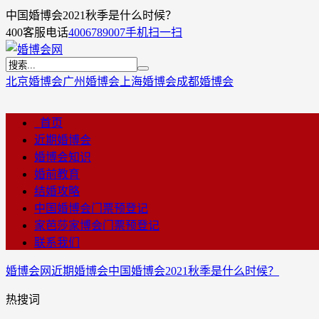
中国婚博会2021秋季是什么时候？
400客服电话
4006789007
手机扫一扫
北京婚博会
广州婚博会
上海婚博会
成都婚博会
首页
近期婚博会
婚博会知识
婚前教育
结婚攻略
中国婚博会门票预登记
家芭莎家博会门票预登记
联系我们
婚博会网
近期婚博会
中国婚博会2021秋季是什么时候？
热搜词