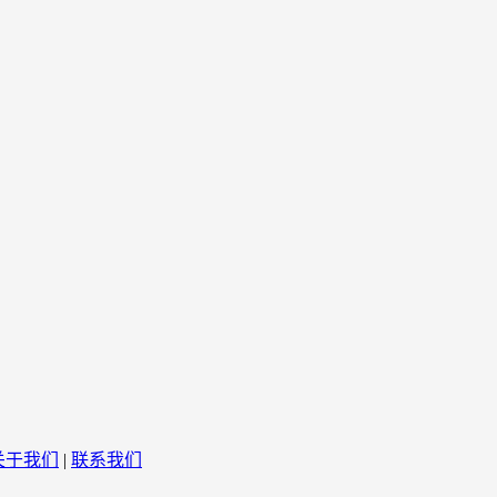
关于我们
|
联系我们