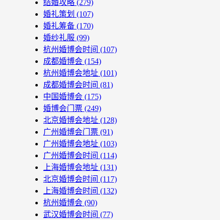
结婚攻略
(279)
婚礼策划
(107)
婚礼筹备
(170)
婚纱礼服
(99)
杭州婚博会时间
(107)
成都婚博会
(154)
杭州婚博会地址
(101)
成都婚博会时间
(81)
中国婚博会
(175)
婚博会门票
(249)
北京婚博会地址
(128)
广州婚博会门票
(91)
广州婚博会地址
(103)
广州婚博会时间
(114)
上海婚博会地址
(131)
北京婚博会时间
(117)
上海婚博会时间
(132)
杭州婚博会
(90)
武汉婚博会时间
(77)