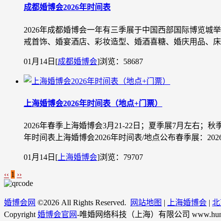
成都婚博会2026年时间表
2026年成都婚博会一年有三季展于中国西部国际博览城举
戒首饰、婚宴酒店、彩妆造型、婚酒喜糖、婚庆用品、床上
01月14日
[
成都婚博会
]
浏览：58687
上海婚博会2026年时间表（地点+门票）
2026年春季上海婚博会3月21-22日；夏季展7月左右；
年时间表上海婚博会2026年时间表/地点公布春季展：2026
01月14日
[
上海婚博会
]
浏览：79707
‹‹
1
››
婚博会网
©
2026 All Rights Reserved.
网站地图
|
上海婚博会
|
北
Copyright
婚博会官网
-唯婚网络科技（上海）有限公司 www.hunbohui.