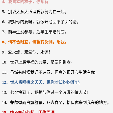
4、我喜欢的样子，你都有
5、别说太多大道理爱就努力在一起。
6、我对你的爱呀，就像开弓回不了头的箭。
7、前半生没参与，后半生奉陪到底。
8、请不合时宜，请辗转反侧，想我。
9、爱火燃，宠爱你，永远！
10、世界上最幸福的力量，是爱你到老。
11、虽然有时候我词不达意，但真的很开心生活有你。
12、世人皆唱桃之夭夭，见你才知灼灼其华。
13、七夕快到了，我想与你过一个浪漫的情人节！
14、蒹葭微雨白露凝霜，冬去春至，恰似你来到我在的地方。
15、情不知何处起，因你而深。