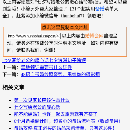
以上内容便是对“七夕写给老公的暖心话”的解答。希望可以帮
到您哦！小编另外帮大家整理了【31个超实用
备婚
清单大
全】，赶紧添加小编微信号（hunbohui7）领取吧！
点击这里复制本文地址
以上内容由
婚博会网
整理呈
现，请务必在转载分享时注明本文地址！如对内容有疑
问，请联系我们，谢谢！
七夕写给老公的暖心话
七夕浪漫句子简短
上一篇：
异地领证需要带什么证件
下一篇：
48招自带婚纱照姿势，甩给你的摄影师
相关文章
第一次见家长应该注意什么
七夕写给老公的暖心话
能不能结婚？也许一起去旅游就有答案了
6个月备婚倒计时，超省心的备婚流程表（收藏备用）
备婚攻略|真正必买的婚品采购清单，只有这16件！