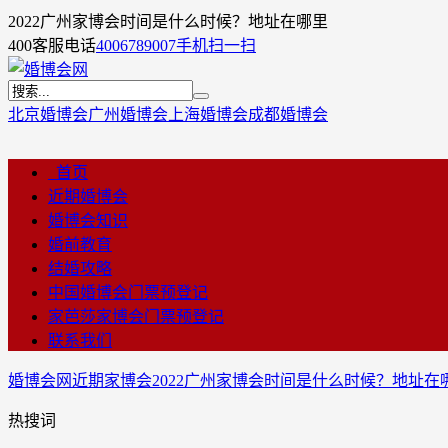
2022广州家博会时间是什么时候？地址在哪里
400客服电话
4006789007
手机扫一扫
北京婚博会
广州婚博会
上海婚博会
成都婚博会
首页
近期婚博会
婚博会知识
婚前教育
结婚攻略
中国婚博会门票预登记
家芭莎家博会门票预登记
联系我们
婚博会网
近期家博会
2022广州家博会时间是什么时候？地址在
热搜词