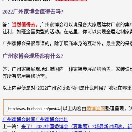
2022广州家博会值得去吗?
答：
当然值得去
。
广州家博会可以说是各大家居建材厂家的集
让利，如砸金蛋类型的活动。在这里，你可以实现全屋定制家
广州家博会是很靠谱的，除了展商本身的互动外，最主要的是
广州家博会现场都有什么?
答：广州家装展现场汇聚国内一线家装参展品牌涵盖：家装设
等所有房屋装修所需。
以上内容便是对“2022广州家博会时间是什么时候？地址在
以上内容由
婚博会网
整理呈现，
广州家博会时间
广州家博会地址
上一篇：
来了！2022中国婚博会（夏季展）7城最新时间表，