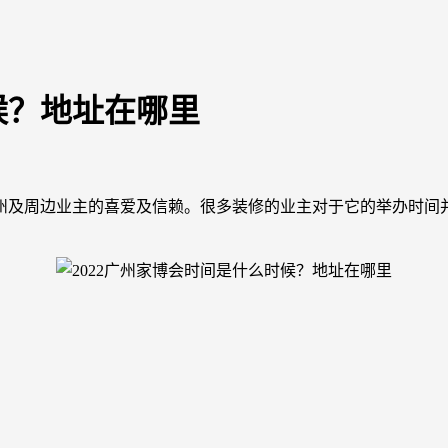
候？地址在哪里
及周边业主的喜爱及信赖。很多装修的业主对于它的举办时间并不