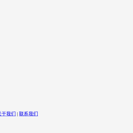
关于我们
|
联系我们