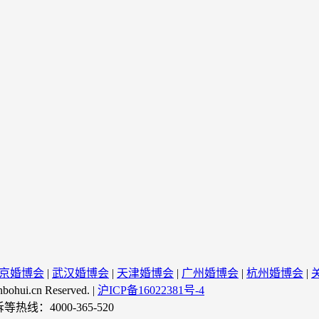
京婚博会
|
武汉婚博会
|
天津婚博会
|
广州婚博会
|
杭州婚博会
|
cn Reserved. |
沪ICP备16022381号-4
线：4000-365-520