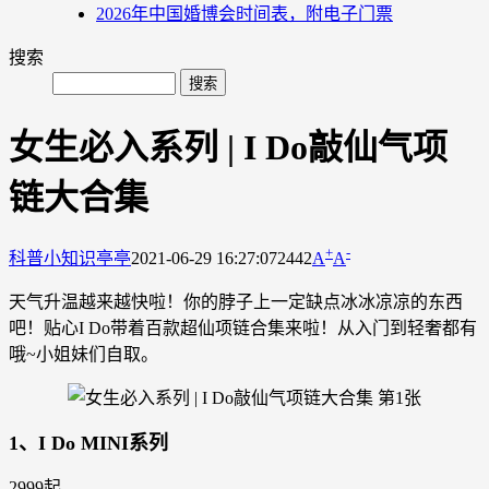
2026年中国婚博会时间表，附电子门票
搜索
女生必入系列 | I Do敲仙气项
链大合集
+
-
科普小知识
亭亭
2021-06-29 16:27:07
2442
A
A
天气升温越来越快啦！你的脖子上一定缺点冰冰凉凉的东西
吧！贴心I Do带着百款超仙项链合集来啦！从入门到轻奢都有
哦~小姐妹们自取。
1、I Do MINI系列
2999起