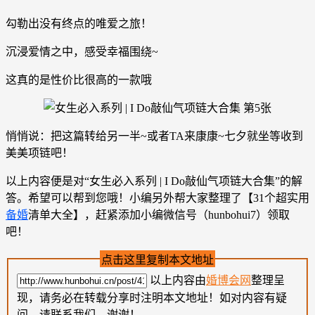
勾勒出没有终点的唯爱之旅！
沉浸爱情之中，感受幸福围绕~
这真的是性价比很高的一款哦
悄悄说：把这篇转给另一半~或者TA来康康~七夕就坐等收到
美美项链吧！
以上内容便是对“女生必入系列 | I Do敲仙气项链大合集”的解
答。希望可以帮到您哦！小编另外帮大家整理了【31个超实用
备婚
清单大全】，赶紧添加小编微信号（hunbohui7）领取
吧！
点击这里复制本文地址
以上内容由
婚博会网
整理呈
现，请务必在转载分享时注明本文地址！如对内容有疑
问，请联系我们，谢谢！