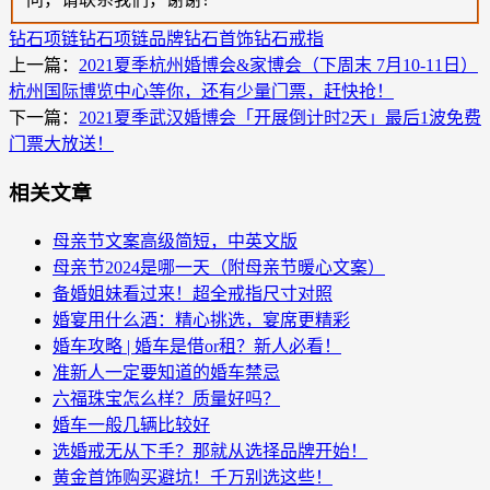
钻石项链
钻石项链品牌
钻石首饰
钻石戒指
上一篇：
2021夏季杭州婚博会&家博会（下周末 7月10-11日）
杭州国际博览中心等你，还有少量门票，赶快抢！
下一篇：
2021夏季武汉婚博会「开展倒计时2天」最后1波免费
门票大放送！
相关文章
母亲节文案高级简短，中英文版
母亲节2024是哪一天（附母亲节暖心文案）
备婚姐妹看过来！超全戒指尺寸对照
婚宴用什么酒：精心挑选，宴席更精彩
婚车攻略 | 婚车是借or租？新人必看！
准新人一定要知道的婚车禁忌
六福珠宝怎么样？质量好吗？
婚车一般几辆比较好
选婚戒无从下手？那就从选择品牌开始！
黄金首饰购买避坑！千万别选这些！