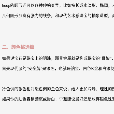
hoop的圆形还可以各种伸缩变异，比如拉长成水滴形、椭圆
几何图形那富有张力的线条，和现代艺术感珠宝的抽象造型，都是珠
二、颜色挑选篇
如果说宝石是珠宝上的明珠，那贵金属就是构成珠宝的“骨架”
首先现代派的“安全牌”是银色，也就是铂金、白色K金和白银
冷色调的银色相对暖色调的金色来说，给人更加冷静、理性的
如果你的肤色容易黯沉或惨白，宁蓝建议最好还是放弃银色珠