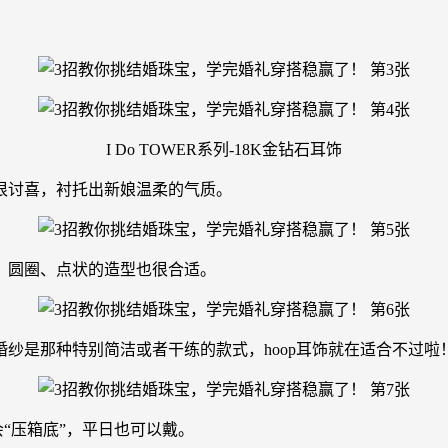
I Do TOWER系列-18K金钻石耳饰
很讨喜，衬托出新娘温柔的气质。
，圆圈、点状的造型也很合适。
婚纱是那种特别简洁或者干练的款式，hoop耳饰就在适合不过啦
会“压箱底”，平日也可以戴。