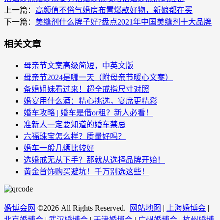
上一篇：
高颜值不俗气婚房布置爆款好物，新娘都在买
下一篇：
美缝剂什么牌子好?盘点2021年中国美缝剂十大品牌
相关文章
母亲节文案高级简短，中英文版
母亲节2024是哪一天（附母亲节暖心文案）
备婚姐妹看过来！超全戒指尺寸对照
婚宴用什么酒：精心挑选，宴席更精彩
婚车攻略 | 婚车是借or租？新人必看！
准新人一定要知道的婚车禁忌
六福珠宝怎么样？质量好吗？
婚车一般几辆比较好
选婚戒无从下手？那就从选择品牌开始！
黄金首饰购买避坑！千万别选这些！
婚博会网
©
2026 All Rights Reserved.
网站地图
|
上海婚博会
|
北京婚博会
|
武汉婚博会
|
天津婚博会
|
广州婚博会
|
杭州婚博