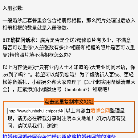
入册张数:
一般婚纱店套餐里会包含相册跟相框，那么照片处理过后放入
相册相框的数量就是入册张数。
‼️正确提问话术：
底片是否是全送?精修照片有多少，不满意
是否可以重修?入册张数有多少?相册和相框的照片是否可以重
复?精修照片填不满相框怎么办?
以上内容便是对“只有业内人士才知道的6大专业询问术语，你
get到了吗？”。希望可以帮到您哦！为了帮助新人更快、更轻
松筹备婚礼，小编另外帮大家整理了【31个超实用备婚清单大
全】，赶紧添加小编微信号（hunbohui7）领取吧！
点击这里复制本文地址
以上内容由
婚博会网
整理呈
现，请务必在转载分享时注明本文地址！如对内容有疑
问，请联系我们，谢谢！
拍婚纱照
婚纱照姿势
拍婚纱照攻略
拍婚纱照前的准备