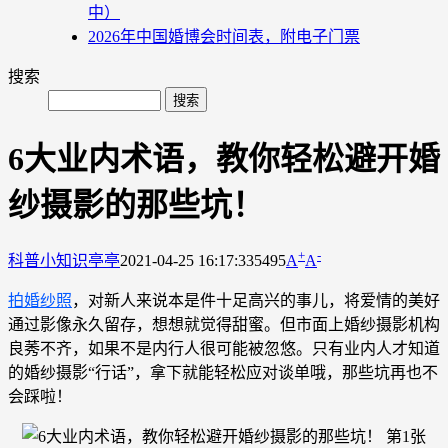
中）
2026年中国婚博会时间表，附电子门票
搜索
6大业内术语，教你轻松避开婚
纱摄影的那些坑！
+
-
科普小知识
亭亭
2021-04-25 16:17:33
5495
A
A
拍婚纱照
，对新人来说本是件十足高兴的事儿，将爱情的美好
通过影像永久留存，想想就觉得甜蜜。但市面上婚纱摄影机构
良莠不齐，如果不是内行人很可能被忽悠。只有业内人才知道
的婚纱摄影“行话”，拿下就能轻松应对谈单哦，那些坑再也不
会踩啦！