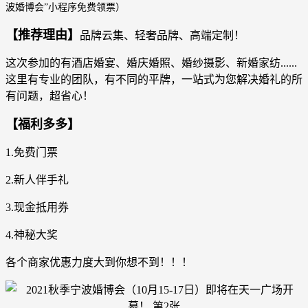
波婚博会”小程序免费领票）
【推荐理由】
品牌云集、轻奢品牌、高端定制！
这次参加的有酒店婚宴、婚庆婚照、婚纱摄影、新婚家纺......
这里有专业的团队，有不同的平牌，一站式为您解决婚礼的所
有问题，超省心！
【福利多多】
1.免费门票
2.新人伴手礼
3.现金抵用券
4.神秘大奖
各个商家优惠力度大到你想不到！！！