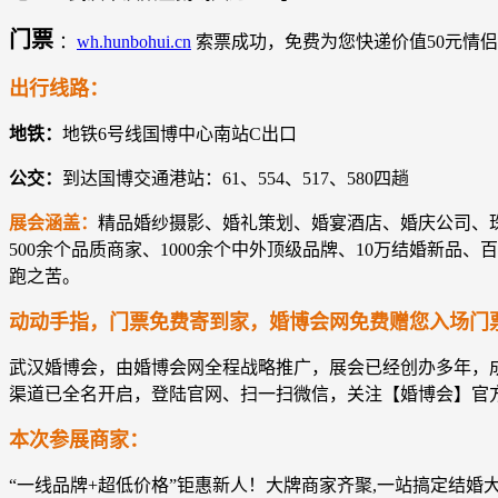
门票
：
wh.hunbohui.cn
索票成功，免费为您快递价值50元情
出行线路：
地铁：
地铁6号线国博中心南站C出口
公交：
到达国博交通港站：61、554、517、580四趟
展会涵盖：
精品婚纱摄影、婚礼策划、婚宴酒店、婚庆公司、
500余个品质商家、1000余个中外顶级品牌、10万结婚新
跑之苦。
动动手指，门票免费寄到家，婚博会网免费赠您入场门
武汉婚博会，由婚博会网全程战略推广，展会已经创办多年，
渠道已全名开启，登陆官网、扫一扫微信，关注【婚博会】官方
本次参展商家：
“一线品牌+超低价格”钜惠新人！大牌商家齐聚,一站搞定结婚