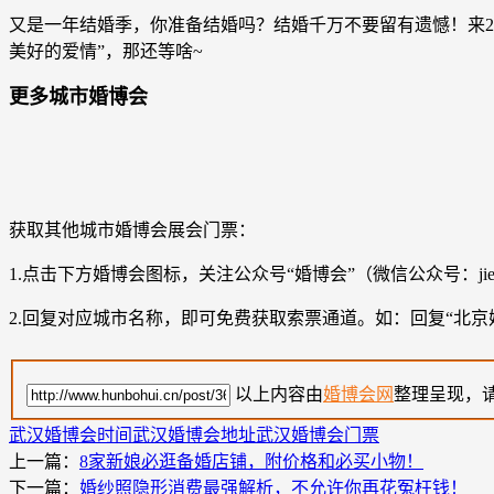
又是一年结婚季，你准备结婚吗？结婚千万不要留有遗憾！来2
美好的爱情”，那还等啥~
更多城市婚博会
获取其他城市婚博会展会门票：
1.点击下方婚博会图标，关注公众号“婚博会”（微信公众号：jieh
2.回复对应城市名称，即可免费获取索票通道。如：回复“北京婚
以上内容由
婚博会网
整理呈现，
武汉婚博会时间
武汉婚博会地址
武汉婚博会门票
上一篇：
8家新娘必逛备婚店铺，附价格和必买小物！
下一篇：
婚纱照隐形消费最强解析，不允许你再花冤枉钱！