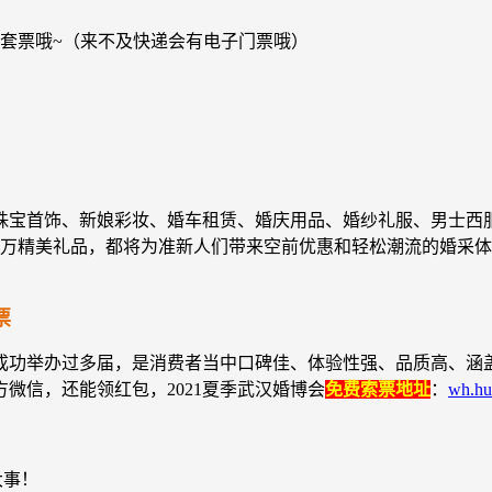
侣套票哦~（来不及快递会有电子门票哦）
珠宝首饰、新娘彩妆、婚车租赁、婚庆用品、婚纱礼服、男士西
品、百万精美礼品，都将为准新人们带来空前优惠和轻松潮流的婚采
票
成功举办过多届，是消费者当中口碑佳、体验性强、品质高、涵
微信，还能领红包，2021夏季武汉婚博会
免费索票地址
：
wh.hu
大事！